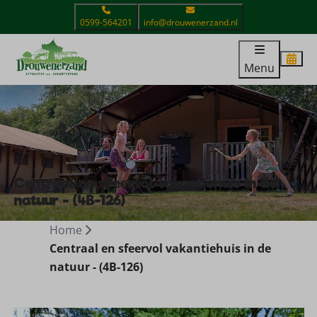
0599-564201
info@drouwenerzand.nl
Menu
Centraal en sfeervol vakantiehuis in de
natuur - (4B-126)
Home
Centraal en sfeervol vakantiehuis in de
natuur - (4B-126)