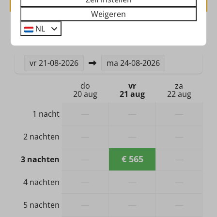
Brandblusser
Weigeren
Rookmelder
NL
2 gasten
Verwarming & Verkoeling
Airconditioning
vr
21-08-2026
ma
24-08-2026
do
vr
za
Hond
20 aug
21 aug
22 aug
Geen hond toegestaan
—
—
—
1 nacht
Badkamer & Sanitair
—
—
—
2 nachten
Douche
—
€ 565
—
3 nachten
Wastafel: 1
Toilet
—
—
—
4 nachten
—
—
—
5 nachten