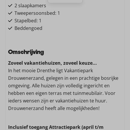
2 slaapkamers
Tweepersoonsbed: 1
Stapelbed: 1
Beddengoed
Gratis Wifi
Omschrijving
Wifi
Zoveel vakantiehuizen, zoveel keuze...
Wassen en drogen
In het mooie Drenthe ligt Vakantiepark
Drouwenerzand, gelegen in een prachtige bosrijke
Stofzuiger
omgeving. Alle huizen zijn volledig ingericht en
Wasmachine
hebben een eigen terras met tuinmeubilair. Voor
Droger
ieders wensen zijn er vakantiehuizen te huur.
Drouwenerzand heeft alle mogelijkheden!
Keuken
Vaatwasser
Inclusief toegang Attractiepark (april t/m