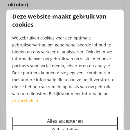
(combi) Oven : Heteluchtoven
oktober)
Inductie kookplaat: 4-pits
Alle huizen zijn inclusief de toegang tot het
Deze website maakt gebruik van
Koffiecupmachine: Nespresso
Attractiepark! Het Attractiepark werkt met een all-in
cookies
Waterkoker: Elektrische waterkoker
formule, waardoor je zonder extra kosten geniet
Koelkast: Zonder vriesvak
van o.a. vers fruit, belegde broodjes, frites, snacks,
We gebruiken cookies voor een optimale
Uitgebreide keukeninventaris
verse churros, soep, koffie, thee, limonade,
gebruikservaring, om gepersonaliseerde inhoud te
Afzuigkap
Drouwenerzand frisdranken en waterijs.
Dat heet
bieden en ons verkeer te analyseren. Ook delen we
vakantie!
Check hier de
openingstijden
van het
informatie over uw gebruik van onze site met onze
Buiten
Attractiepark. Ben je benieuwd hoe het
partners voor social media, adverteren en analyse.
Attractiepark eruit ziet?
Check hier de
Deze partners kunnen deze gegevens combineren
Oplaadpunt elektrische auto (betalend)
dronebeelden
met andere informatie die u aan ze heeft verstrekt of
!
Tuin
die ze hebben verzameld op basis van uw gebruik
Terras: Niet overdekt
van hun diensten. Bekijk voor meer informatie ons
Tuinmeubels
privacybeleid
.
Berging
Veiligheid
Alles accepteren
Beschikbaarheid en prijs
Zelf instellen