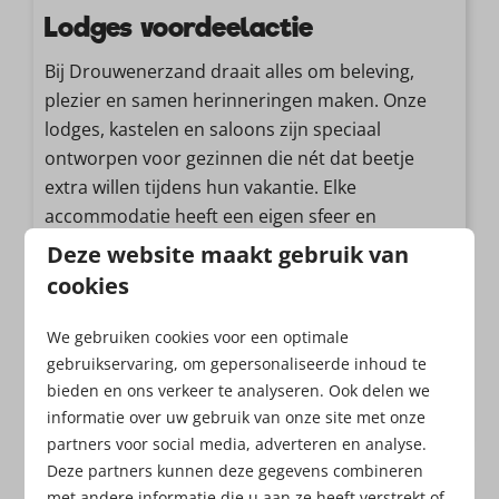
Lodges voordeelactie
Bij Drouwenerzand draait alles om beleving,
plezier en samen herinneringen maken. Onze
lodges, kastelen en saloons zijn speciaal
ontworpen voor gezinnen die nét dat beetje
extra willen tijdens hun vakantie. Elke
accommodatie heeft een eigen sfeer en
karakter, zodat er altijd een verblijf is dat perfect
Deze website maakt gebruik van
aansluit bij jullie wensen. Tijdens je verblijf
cookies
profiteer je van dagelijks toegang tot het all-in
attractiepark mét all-in formule. Dit wordt een
We gebruiken cookies voor een optimale
verblijf om niet te vergeten!
gebruikservaring, om gepersonaliseerde inhoud te
bieden en ons verkeer te analyseren. Ook delen we
Voordeelactie boeken
informatie over uw gebruik van onze site met onze
partners voor social media, adverteren en analyse.
Deze partners kunnen deze gegevens combineren
met andere informatie die u aan ze heeft verstrekt of