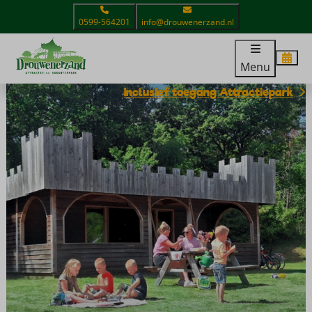
0599-564201
info@drouwenerzand.nl
Menu
Inclusief toegang Attractiepark