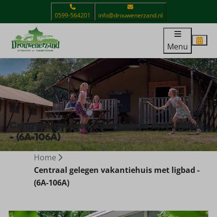
0599-564201
info@drouwenerzand.nl
Menu
Centraal gelegen vakantiehuis met ligbad
- (6A-106A)
Home
Centraal gelegen vakantiehuis met ligbad -
(6A-106A)