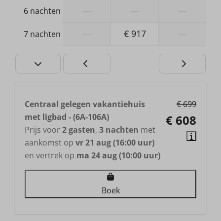
Douche
—
—
—
6 nachten
Wastafel: 1
Toilet
—
€ 917
—
7 nachten
Centraal gelegen vakantiehuis
€ 699
met ligbad - (6A-106A)
€ 608
Prijs voor
2 gasten
,
3 nachten
met
aankomst op
vr 21 aug (16:00 uur)
en vertrek op
ma 24 aug (10:00 uur)
Boek