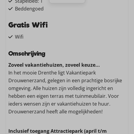
Stapelbed: 1
Beddengoed
Gratis Wifi
Wifi
Familie/Kinderen
Omschrijving
Zoveel vakantiehuizen, zoveel keuze...
Kinderstoel
In het mooie Drenthe ligt Vakantiepark
Wassen en drogen
Drouwenerzand, gelegen in een prachtige bosrijke
omgeving. Alle huizen zijn volledig ingericht en
Stofzuiger
hebben een eigen terras met tuinmeubilair. Voor
Wasmachine
ieders wensen zijn er vakantiehuizen te huur.
Drouwenerzand heeft alle mogelijkheden!
Keuken
Vaatwasser
Inclusief toegang Attractiepark (april t/m