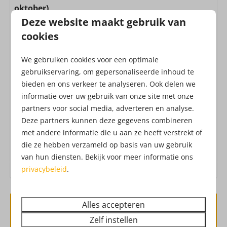
Magnetron: Combimagnetron
oktober)
Inductie kookplaat: 4-pits
Deze website maakt gebruik van
Alle huizen zijn inclusief de toegang tot het
Filter koffieapparaat
Attractiepark! Het Attractiepark werkt met een all-in
cookies
Senseo
formule, waardoor je zonder extra kosten geniet
Waterkoker: Elektrische waterkoker
We gebruiken cookies voor een optimale
van o.a. vers fruit, belegde broodjes, frites, snacks,
Koelkast: Met vriesvak
gebruikservaring, om gepersonaliseerde inhoud te
verse churros, soep, koffie, thee, limonade,
Uitgebreide keukeninventaris
bieden en ons verkeer te analyseren. Ook delen we
Drouwenerzand frisdranken en waterijs.
Dat heet
informatie over uw gebruik van onze site met onze
vakantie!
Check hier de
openingstijden
van het
partners voor social media, adverteren en analyse.
Ligging
Attractiepark. Ben je benieuwd hoe het
Deze partners kunnen deze gegevens combineren
Attractiepark eruit ziet?
Check hier de
Vrijstaand
met andere informatie die u aan ze heeft verstrekt of
dronebeelden
!
die ze hebben verzameld op basis van uw gebruik
Buiten
van hun diensten. Bekijk voor meer informatie ons
privacybeleid
.
Tuin
Terras: Niet overdekt
Alles accepteren
Tuinmeubels
Beschikbaarheid en prijs
Parkeerplaats: 1
Zelf instellen