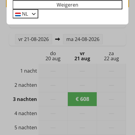
Berging
Weigeren
NL
Veiligheid
2 gasten
Brandblusser
Rookmelder
vr
21-08-2026
ma
24-08-2026
do
vr
za
Verwarming & Verkoeling
20 aug
21 aug
22 aug
Centrale verwarming
—
—
—
1 nacht
Open haard
—
—
—
2 nachten
Hond
—
€ 608
—
3 nachten
Geen hond toegestaan
—
—
—
4 nachten
Badkamer & Sanitair
—
—
—
5 nachten
Ligbad