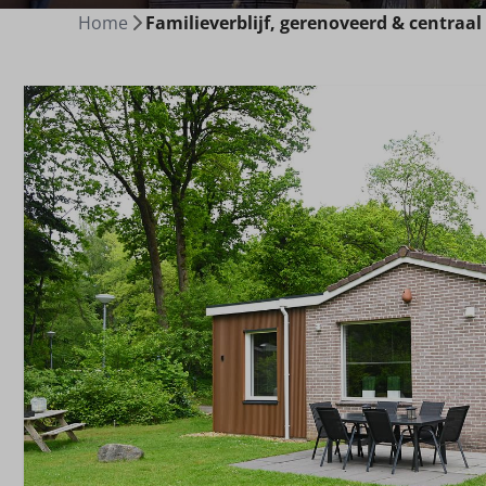
Home
Familieverblijf, gerenoveerd & centraal 