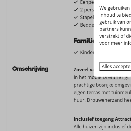
Eenpersoonsbed: 2
We gebruiken 
2-persoons bed 140x20
inhoud te bie
Stapelbed: 1
gebruik van o
Beddengoed
partners kunn
verstrekt of d
Familie/Kinderen
voor meer inf
Kinderstoel
Alles accept
Keuken
Omschrijving
Zoveel vakantiehuizen, z
In het mooie Drenthe lig
Vaatwasser
prachtige bosrijke omgevin
Magnetron: Magnetro
eigen terras met tuinmeub
(combi) Oven : Hetelu
huur. Drouwenerzand heef
Inductie kookplaat: 4-p
Koffiecupmachine: Ne
Filter koffieapparaat
Inclusief toegang Attrac
Senseo
Alle huizen zijn inclusief 