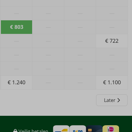
heeft wel een hond
—
—
—
—
air
€ 803
—
—
—
—
—
—
€ 722
—
—
—
—
—
—
—
—
€ 1.240
—
—
€ 1.100
Later
Veilig betalen