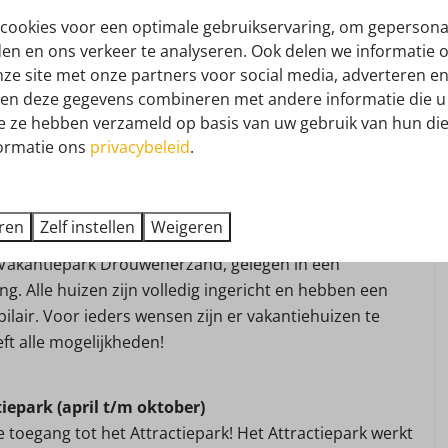
cookies voor een optimale gebruikservaring, om gepersona
0: 1
Toon meer ↓
den en ons verkeer te analyseren. Ook delen we informatie 
nze site met onze partners voor social media, adverteren en
en deze gegevens combineren met andere informatie die u 
ie ze hebben verzameld op basis van uw gebruik van hun die
Wassen en drogen
ormatie ons
privacybeleid
.
Stofzuiger
eren
Zelf instellen
Weigeren
Ligging
oveel keuze...
t Vakantiepark Drouwenerzand, gelegen in een
Aan de bosrand
g. Alle huizen zijn volledig ingericht en hebben een
n
Rustige ligging
ilair. Voor ieders wensen zijn er vakantiehuizen te
chtoven
Vrijstaand
t alle mogelijkheden!
its
spresso
tiepark (april t/m oktober)
de toegang tot het Attractiepark! Het Attractiepark werkt