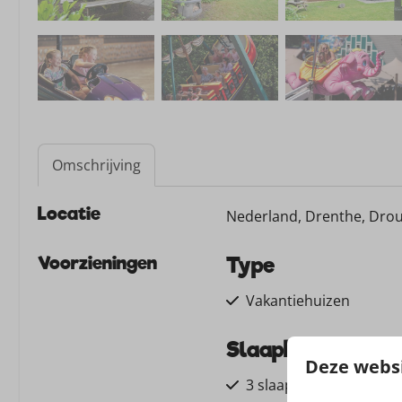
Omschrijving
Locatie
Nederland, Drenthe, Dro
Voorzieningen
Type
Vakantiehuizen
Slaapkamer
Deze websi
3 slaapkamers