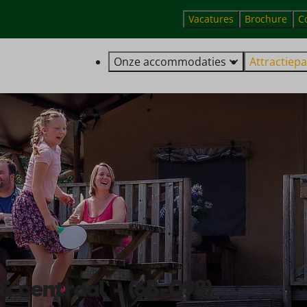
Vacatures
Brochure
C
Onze accommodaties
Attractiepa
 & centraal - (6B-098)