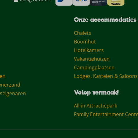
Onze accommodaties
Chalets
Boomhut
Hotelkamers
Vakantiehuizen
Campingplaatsen
gen
Lodges, Kastelen & Saloons
enerzand
Volop vermaak!
iseigenaren
All-in Attractiepark
Family Entertainment Cent