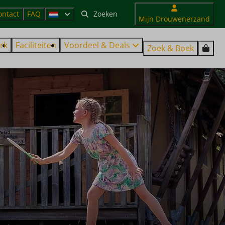
ontact
FAQ
Mijn Drouwenerzand
rk
Faciliteiten
Voordeel & Deals
Zoek & Boek