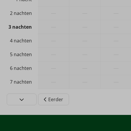
Sfeerhaard
—
—
—
2 nachten
Badkamer & Sanit
—
—
—
3 nachten
Douche
Wastafel: 1
—
—
—
4 nachten
Toilet
—
—
—
5 nachten
—
—
—
6 nachten
—
—
—
7 nachten
Eerder