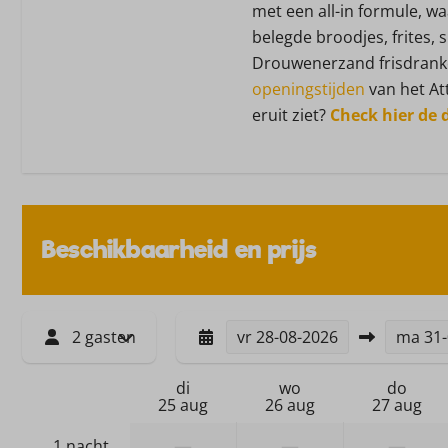
Waterkoker: Elektrisch
met een all-in formule, wa
Koelkast: Met vriesvak
belegde broodjes, frites, 
Uitgebreide keukeninv
Drouwenerzand frisdranke
Afzuigkap
openingstijden
van het At
eruit ziet?
Check hier de
Buiten
Tuin
Terras: Niet overdekt
Ligstoelen
Beschikbaarheid en prijs
Picknicktafel
Tuinmeubels
Berging
Zonnewering: Parasol
2 gasten
vr
28-08-2026
ma
31
Verwarming & Ve
di
wo
do
25 aug
26 aug
27 aug
Centrale verwarming
—
—
—
1 nacht