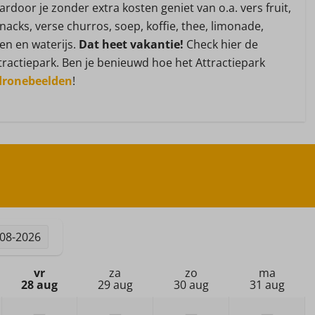
e waterkoker
ardoor je zonder extra kosten geniet van o.a. vers fruit,
snacks, verse churros, soep, koffie, thee, limonade,
entaris
n en waterijs.
Dat heet vakantie!
Check hier de
tractiepark. Ben je benieuwd hoe het Attractiepark
 dronebeelden
!
Veiligheid
Brandblusser
Rookmelder
-08-2026
rkoeling
Hond
vr
za
zo
ma
28 aug
29 aug
30 aug
31 aug
Geen hond toegestaan, eigenaar
—
—
—
—