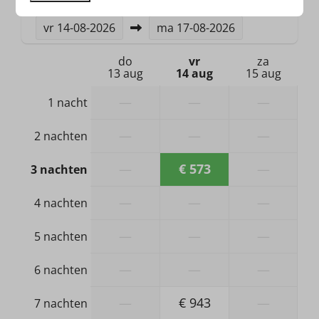
Douche
vr
14-08-2026
ma
17-08-2026
Wastafel: 1
Toilet
do
vr
za
13 aug
14 aug
15 aug
—
—
—
1 nacht
—
—
—
2 nachten
—
€ 573
—
3 nachten
—
—
—
4 nachten
—
—
—
5 nachten
—
—
—
6 nachten
—
€ 943
—
7 nachten