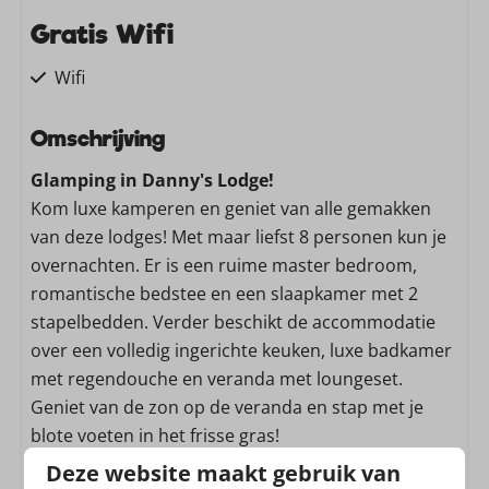
Gratis Wifi
Wifi
Kampeerplaats
Omschrijving
Glamping in Danny's Lodge!
Autovrij
Kom luxe kamperen en geniet van alle gemakken
Keuken
van deze lodges! Met maar liefst 8 personen kun je
overnachten. Er is een ruime master bedroom,
Gasfornuis: 4-pits
romantische bedstee en een slaapkamer met 2
Filter koffieapparaat
stapelbedden. Verder beschikt de accommodatie
Waterkoker: Elektrische waterkoker
over een volledig ingerichte keuken, luxe badkamer
Koelkast: Met vriesvak
met regendouche en veranda met loungeset.
Uitgebreide keukeninventaris
Geniet van de zon op de veranda en stap met je
blote voeten in het frisse gras!
Ligging
Deze website maakt gebruik van