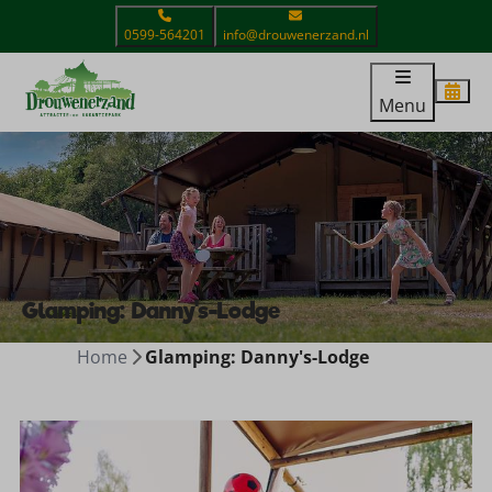
0599-564201
info@drouwenerzand.nl
Menu
Glamping: Danny's-Lodge
Home
Glamping: Danny's-Lodge