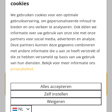
Bij een verblijf in Danny's-Lodge, heb je ook
Dichtbij de speeltuin
cookies
dagelijks toegang tot het Attractiepark! Het
Vrijstaand
Attractiepark werkt met een all-in formule,
We gebruiken cookies voor een optimale
waardoor je zonder extra kosten geniet van o.a.
gebruikservaring, om gepersonaliseerde inhoud te
Buiten
vers fruit, belegde broodjes, frites, snacks, verse
bieden en ons verkeer te analyseren. Ook delen we
Veranda
informatie over uw gebruik van onze site met onze
churros, soep, koffie, thee, limonade,
Loungeset
partners voor social media, adverteren en analyse.
Drouwenerzand frisdranken en waterijs. Check hier
Deze partners kunnen deze gegevens combineren
de
openingstijden
van het Attractiepark.
met andere informatie die u aan ze heeft verstrekt of
Veiligheid
die ze hebben verzameld op basis van uw gebruik
Brandblusser
van hun diensten. Bekijk voor meer informatie ons
Rookmelder
privacybeleid
.
Verwarming & Verkoeling
Beschikbaarheid en prijs
Alles accepteren
Hete luchtverwarming
Zelf instellen
Weigeren
Badkamer & Sanitair
2 gasten
NL