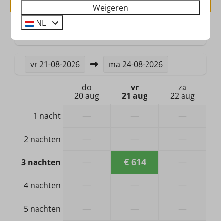
Tuinmeubels
Weigeren
Parkeerplaats: 1
NL
2 gasten
Veiligheid
Brandblusser
vr
21-08-2026
ma
24-08-2026
Rookmelder
do
vr
za
20 aug
21 aug
22 aug
Verwarming & Verkoeling
—
—
—
1 nacht
Airconditioning
—
—
—
2 nachten
Hond
—
€ 614
—
3 nachten
Geen hond toegestaan
—
—
—
4 nachten
Badkamer & Sanitair
—
—
—
5 nachten
Douche