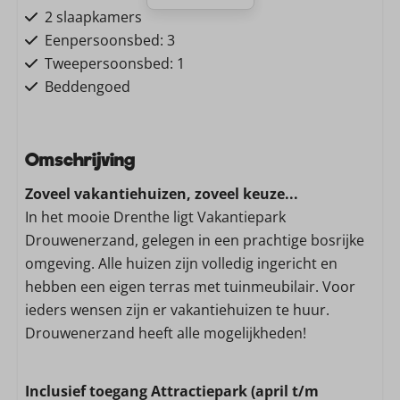
2 slaapkamers
Eenpersoonsbed: 3
Tweepersoonsbed: 1
Beddengoed
Gratis Wifi
Omschrijving
Wifi
Zoveel vakantiehuizen, zoveel keuze...
Wassen en drogen
In het mooie Drenthe ligt Vakantiepark
Drouwenerzand, gelegen in een prachtige bosrijke
Stofzuiger
omgeving. Alle huizen zijn volledig ingericht en
Wasmachine
hebben een eigen terras met tuinmeubilair. Voor
Droger
ieders wensen zijn er vakantiehuizen te huur.
Drouwenerzand heeft alle mogelijkheden!
Keuken
Vaatwasser
Inclusief toegang Attractiepark (april t/m