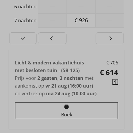
Wastafel: 1
—
—
—
6 nachten
Toilet
—
€ 926
—
7 nachten
Licht & modern vakantiehuis
€ 706
met besloten tuin - (5B-125)
€ 614
Prijs voor
2 gasten
,
3 nachten
met
aankomst op
vr 21 aug (16:00 uur)
en vertrek op
ma 24 aug (10:00 uur)
Boek