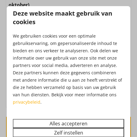
Magnetron: Combimagnetron
oktober)
(combi) Oven : Heteluchtoven
Deze website maakt gebruik van
Alle huizen zijn inclusief de toegang tot het
Inductie kookplaat: 4-pits
Attractiepark! Het Attractiepark werkt met een all-in
cookies
Filter koffieapparaat
formule, waardoor je zonder extra kosten geniet
Senseo
We gebruiken cookies voor een optimale
van o.a. vers fruit, belegde broodjes, frites, snacks,
Waterkoker: Elektrische waterkoker
gebruikservaring, om gepersonaliseerde inhoud te
verse churros, soep, koffie, thee, limonade,
Koelkast: Zonder vriesvak
bieden en ons verkeer te analyseren. Ook delen we
Drouwenerzand frisdranken en waterijs.
Dat heet
informatie over uw gebruik van onze site met onze
Vriezer of vriesvak
vakantie!
Check hier de
openingstijden
van het
partners voor social media, adverteren en analyse.
Uitgebreide keukeninventaris
Attractiepark. Ben je benieuwd hoe het
Deze partners kunnen deze gegevens combineren
Attractiepark eruit ziet?
Check hier de
met andere informatie die u aan ze heeft verstrekt of
Ligging
dronebeelden
!
die ze hebben verzameld op basis van uw gebruik
van hun diensten. Bekijk voor meer informatie ons
Rustige ligging
privacybeleid
.
Buiten
Alles accepteren
Tuin
Beschikbaarheid en prijs
Terras: Niet overdekt
Zelf instellen