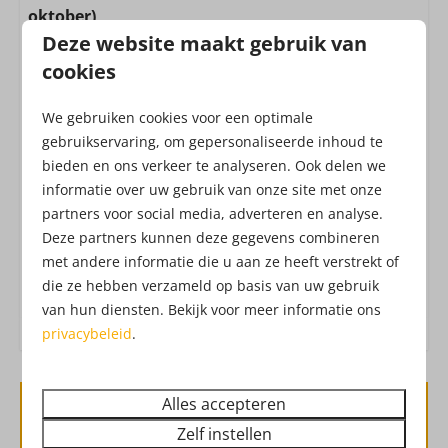
Magnetron: Combimagnetron
oktober)
(combi) Oven : Heteluchtoven
Deze website maakt gebruik van
Alle huizen zijn inclusief de toegang tot het
Inductie kookplaat: 4-pits
Attractiepark! Het Attractiepark werkt met een all-in
cookies
Filter koffieapparaat
formule, waardoor je zonder extra kosten geniet
Waterkoker: Elektrische waterkoker
We gebruiken cookies voor een optimale
van o.a. vers fruit, belegde broodjes, frites, snacks,
Koelkast: Zonder vriesvak
gebruikservaring, om gepersonaliseerde inhoud te
verse churros, soep, koffie, thee, limonade,
Uitgebreide keukeninventaris
bieden en ons verkeer te analyseren. Ook delen we
Drouwenerzand frisdranken en waterijs.
Dat heet
informatie over uw gebruik van onze site met onze
Afzuigkap
vakantie!
Check hier de
openingstijden
van het
partners voor social media, adverteren en analyse.
Attractiepark. Ben je benieuwd hoe het
Deze partners kunnen deze gegevens combineren
Ligging
Attractiepark eruit ziet?
Check hier de
met andere informatie die u aan ze heeft verstrekt of
dronebeelden
!
Vrijstaand
die ze hebben verzameld op basis van uw gebruik
van hun diensten. Bekijk voor meer informatie ons
Verdieping: 1
privacybeleid
.
Buiten
Alles accepteren
Tuin
Beschikbaarheid en prijs
Terras: Niet overdekt
Zelf instellen