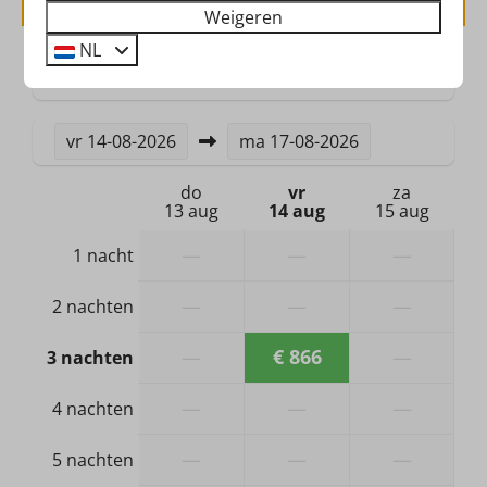
Tuinmeubels
Weigeren
Parkeerplaats: 1
NL
2 gasten
Veiligheid
Brandblusser
vr
14-08-2026
ma
17-08-2026
Rookmelder
do
vr
za
13 aug
14 aug
15 aug
Verwarming & Verkoeling
—
—
—
1 nacht
Centrale verwarming
Vloerverwarming
—
—
—
2 nachten
Hond
—
€ 866
—
3 nachten
Geen hond toegestaan
—
—
—
4 nachten
Badkamer & Sanitair
—
—
—
5 nachten