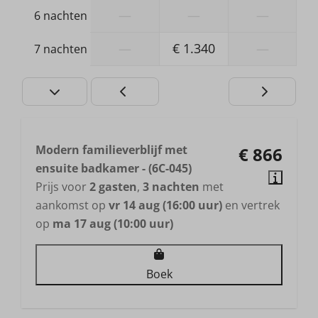
Douche
—
—
—
6 nachten
Wastafel: 2
Apart toilet (niet in badkamer)
—
€ 1.340
—
7 nachten
Toilet op verdieping
2e toilet
Modern familieverblijf met
€ 866
ensuite badkamer - (6C-045)
Prijs voor
2 gasten
,
3 nachten
met
aankomst op
vr 14 aug (16:00 uur)
en vertrek
op
ma 17 aug (10:00 uur)
Boek