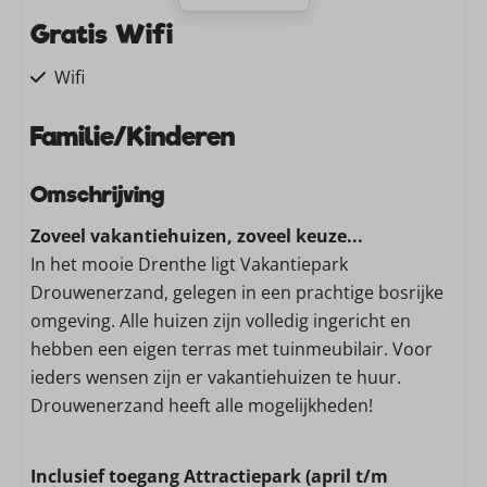
Gratis Wifi
Wifi
Familie/Kinderen
Babybedje
Omschrijving
Kinderstoel
Zoveel vakantiehuizen, zoveel keuze...
Traphekje
In het mooie Drenthe ligt Vakantiepark
Wassen en drogen
Drouwenerzand, gelegen in een prachtige bosrijke
omgeving. Alle huizen zijn volledig ingericht en
Stofzuiger
hebben een eigen terras met tuinmeubilair. Voor
Wasmachine
ieders wensen zijn er vakantiehuizen te huur.
Drouwenerzand heeft alle mogelijkheden!
Keuken
Vaatwasser
Inclusief toegang Attractiepark (april t/m