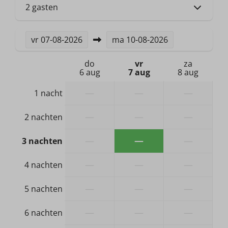
2 gasten
Verwarming & Verkoeling
vr
07-08-2026
ma
10-08-2026
Centrale verwarming
do
vr
za
6 aug
7 aug
8 aug
Hond
—
—
—
1 nacht
Geen hond toegestaan, eigenaar heeft wel een
hond
—
—
—
2 nachten
Badkamer & Sanitair
—
—
—
3 nachten
Ligbad
—
—
—
4 nachten
Douche
Wastafel: 1
—
—
—
5 nachten
Apart toilet (niet in badkamer)
—
—
—
6 nachten