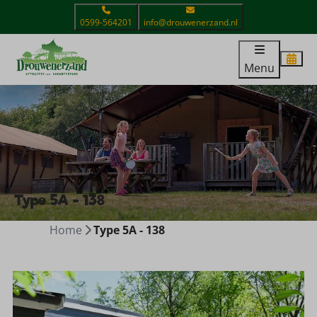
0599-564201
info@drouwenerzand.nl
Menu
Type 5A - 138
Home
Type 5A - 138