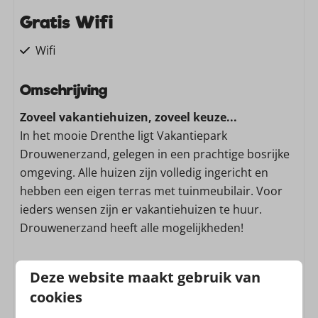
Gratis Wifi
Wifi
Familie/Kinderen
Omschrijving
Zoveel vakantiehuizen, zoveel keuze...
Kinderstoel
In het mooie Drenthe ligt Vakantiepark
Wassen en drogen
Drouwenerzand, gelegen in een prachtige bosrijke
omgeving. Alle huizen zijn volledig ingericht en
Stofzuiger
hebben een eigen terras met tuinmeubilair. Voor
ieders wensen zijn er vakantiehuizen te huur.
Keuken
Drouwenerzand heeft alle mogelijkheden!
Vaatwasser
Magnetron: Combimagnetron
Inclusief toegang Attractiepark (april t/m
Deze website maakt gebruik van
Gasfornuis: 4-pits
oktober)
cookies
Filter koffieapparaat
Alle huizen zijn inclusief de toegang tot het