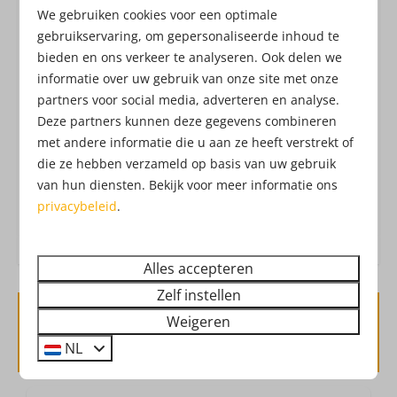
Waterkoker: Elektrische waterkoker
Attractiepark! Het Attractiepark werkt met een all-in
We gebruiken cookies voor een optimale
Koelkast: Met vriesvak
formule, waardoor je zonder extra kosten geniet
gebruikservaring, om gepersonaliseerde inhoud te
Vriezer of vriesvak
bieden en ons verkeer te analyseren. Ook delen we
van o.a. vers fruit, belegde broodjes, frites, snacks,
Uitgebreide keukeninventaris
informatie over uw gebruik van onze site met onze
verse churros, soep, koffie, thee, limonade,
Afzuigkap
partners voor social media, adverteren en analyse.
Drouwenerzand frisdranken en waterijs.
Dat heet
Deze partners kunnen deze gegevens combineren
vakantie!
Check hier de
openingstijden
van het
met andere informatie die u aan ze heeft verstrekt of
Ligging
Attractiepark. Ben je benieuwd hoe het
die ze hebben verzameld op basis van uw gebruik
Attractiepark eruit ziet?
Check hier de
Aan de bosrand
van hun diensten. Bekijk voor meer informatie ons
dronebeelden
!
privacybeleid
.
Buiten
Tuin
Alles accepteren
Tuinmeubels
Zelf instellen
Weigeren
Beschikbaarheid en prijs
Veiligheid
NL
Brandblusser
Rookmelder