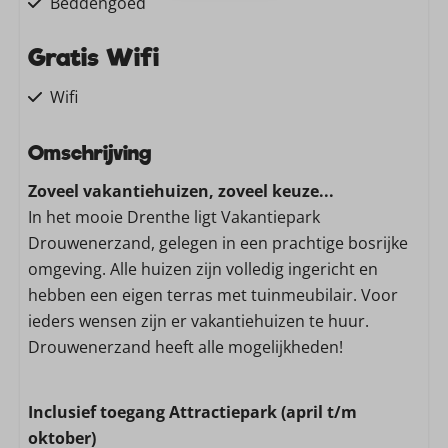
Beddengoed
Gratis Wifi
Wifi
Familie/Kinderen
Omschrijving
Zoveel vakantiehuizen, zoveel keuze...
Kinderstoel
In het mooie Drenthe ligt Vakantiepark
Wassen en drogen
Drouwenerzand, gelegen in een prachtige bosrijke
omgeving. Alle huizen zijn volledig ingericht en
Stofzuiger
hebben een eigen terras met tuinmeubilair. Voor
ieders wensen zijn er vakantiehuizen te huur.
Keuken
Drouwenerzand heeft alle mogelijkheden!
Vaatwasser
Magnetron: Combimagnetron
Inclusief toegang Attractiepark (april t/m
Gasfornuis: 5-pits
oktober)