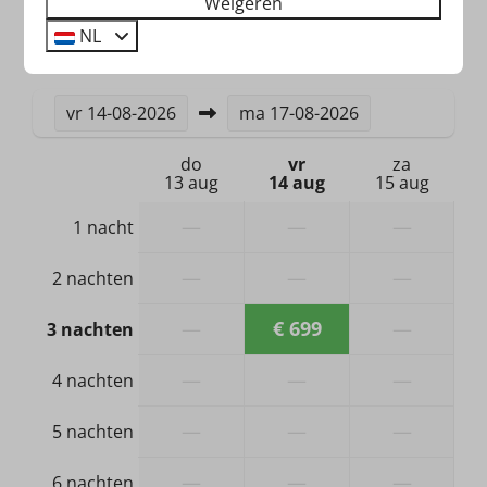
Weigeren
Rookmelder
NL
2 gasten
Verwarming & Verkoeling
vr
14-08-2026
ma
17-08-2026
Centrale verwarming
do
vr
za
13 aug
14 aug
15 aug
Hond
—
—
—
1 nacht
Geen hond toegestaan
—
—
—
2 nachten
Badkamer & Sanitair
—
€ 699
—
3 nachten
Douche
Wastafel: 1
—
—
—
4 nachten
Apart toilet (niet in badkamer)
—
—
—
5 nachten
—
—
—
6 nachten