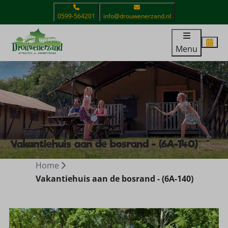
0599-564201
info@drouwenerzand.nl
Menu
Vakantiehuis aan de bosrand - (6A-140)
Home
Vakantiehuis aan de bosrand - (6A-140)