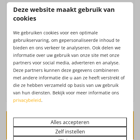
Filter koffieapparaat
Alle huizen zijn inclusief de toegang tot het
Deze website maakt gebruik van
Senseo
Attractiepark! Het Attractiepark werkt met een all-in
cookies
Waterkoker: Elektrische waterkoker
formule, waardoor je zonder extra kosten geniet
Koelkast: Met vriesvak
van o.a. vers fruit, belegde broodjes, frites, snacks,
We gebruiken cookies voor een optimale
Uitgebreide keukeninventaris
verse churros, soep, koffie, thee, limonade,
gebruikservaring, om gepersonaliseerde inhoud te
Afzuigkap
Drouwenerzand frisdranken en waterijs.
Dat heet
bieden en ons verkeer te analyseren. Ook delen we
vakantie!
Check hier de
openingstijden
van het
informatie over uw gebruik van onze site met onze
Ligging
Attractiepark. Ben je benieuwd hoe het
partners voor social media, adverteren en analyse.
Attractiepark eruit ziet?
Check hier de
Deze partners kunnen deze gegevens combineren
Aan de bosrand
dronebeelden
met andere informatie die u aan ze heeft verstrekt of
!
die ze hebben verzameld op basis van uw gebruik
Buiten
van hun diensten. Bekijk voor meer informatie ons
privacybeleid
.
Tuin
Tuinmeubels
Alles accepteren
Beschikbaarheid en prijs
Veiligheid
Zelf instellen
Brandblusser