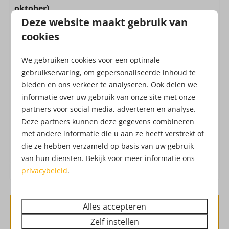
oktober)
Vriezer of vriesvak
Deze website maakt gebruik van
Alle huizen zijn inclusief de toegang tot het
Uitgebreide keukeninventaris
Attractiepark! Het Attractiepark werkt met een all-in
cookies
Afzuigkap
formule, waardoor je zonder extra kosten geniet
We gebruiken cookies voor een optimale
van o.a. vers fruit, belegde broodjes, frites, snacks,
Ligging
gebruikservaring, om gepersonaliseerde inhoud te
verse churros, soep, koffie, thee, limonade,
Aan de bosrand
bieden en ons verkeer te analyseren. Ook delen we
Drouwenerzand frisdranken en waterijs.
Dat heet
informatie over uw gebruik van onze site met onze
Vrijstaand
vakantie!
Check hier de
openingstijden
van het
partners voor social media, adverteren en analyse.
Attractiepark. Ben je benieuwd hoe het
Deze partners kunnen deze gegevens combineren
Buiten
Attractiepark eruit ziet?
Check hier de
met andere informatie die u aan ze heeft verstrekt of
dronebeelden
!
Tuin
die ze hebben verzameld op basis van uw gebruik
van hun diensten. Bekijk voor meer informatie ons
Tuinmeubels
privacybeleid
.
Berging
Veiligheid
Alles accepteren
Beschikbaarheid en prijs
Brandblusser
Zelf instellen