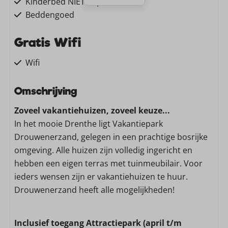
Kinderbed NIET te plaatsen
Beddengoed
Gratis Wifi
Wifi
Wassen en drogen
Omschrijving
Zoveel vakantiehuizen, zoveel keuze...
Stofzuiger
In het mooie Drenthe ligt Vakantiepark
Wasmachine
Drouwenerzand, gelegen in een prachtige bosrijke
Keuken
omgeving. Alle huizen zijn volledig ingericht en
hebben een eigen terras met tuinmeubilair. Voor
Vaatwasser
ieders wensen zijn er vakantiehuizen te huur.
Magnetron: Combimagnetron
Drouwenerzand heeft alle mogelijkheden!
Gasfornuis: 4-pits
Filter koffieapparaat
Inclusief toegang Attractiepark (april t/m
Koelkast: Zonder vriesvak