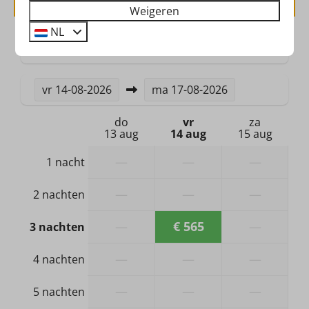
Rookmelder
Weigeren
NL
Verwarming & Verkoeling
2 gasten
Centrale verwarming
vr
14-08-2026
ma
17-08-2026
Hond
do
vr
za
13 aug
14 aug
15 aug
Geen hond toegestaan, eigenaar heeft wel een
hond
—
—
—
1 nacht
Badkamer & Sanitair
—
—
—
2 nachten
Douche
—
€ 565
—
3 nachten
Wastafel: 1
Toilet
—
—
—
4 nachten
—
—
—
5 nachten