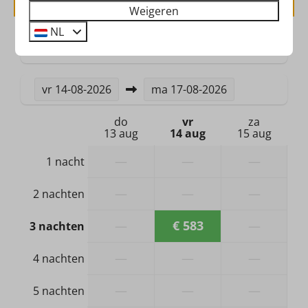
Weigeren
Rookmelder
NL
2 gasten
Verwarming & Verkoeling
Centrale verwarming
vr
14-08-2026
ma
17-08-2026
Hond
do
vr
za
13 aug
14 aug
15 aug
Geen hond toegestaan, eigenaar heeft wel een
—
—
—
1 nacht
hond
—
—
—
2 nachten
Badkamer & Sanitair
—
€ 583
—
3 nachten
Douche
Wastafel: 1
—
—
—
4 nachten
Apart toilet (niet in badkamer)
—
—
—
5 nachten