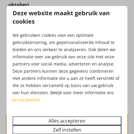
Filter koffieapparaat
oktober)
Waterkoker: Elektrische waterkoker
Deze website maakt gebruik van
Alle huizen zijn inclusief de toegang tot het
Koelkast: Zonder vriesvak
Attractiepark! Het Attractiepark werkt met een all-in
cookies
Uitgebreide keukeninventaris
formule, waardoor je zonder extra kosten geniet
We gebruiken cookies voor een optimale
van o.a. vers fruit, belegde broodjes, frites, snacks,
Ligging
gebruikservaring, om gepersonaliseerde inhoud te
verse churros, soep, koffie, thee, limonade,
bieden en ons verkeer te analyseren. Ook delen we
Drouwenerzand frisdranken en waterijs.
Dat heet
Aan de bosrand
informatie over uw gebruik van onze site met onze
vakantie!
Check hier de
openingstijden
van het
Vrijstaand
partners voor social media, adverteren en analyse.
Attractiepark. Ben je benieuwd hoe het
Deze partners kunnen deze gegevens combineren
Attractiepark eruit ziet?
Check hier de
Buiten
met andere informatie die u aan ze heeft verstrekt of
dronebeelden
!
die ze hebben verzameld op basis van uw gebruik
Tuin
van hun diensten. Bekijk voor meer informatie ons
Tuinmeubels
privacybeleid
.
Berging
Veiligheid
Alles accepteren
Beschikbaarheid en prijs
Zelf instellen
Brandblusser