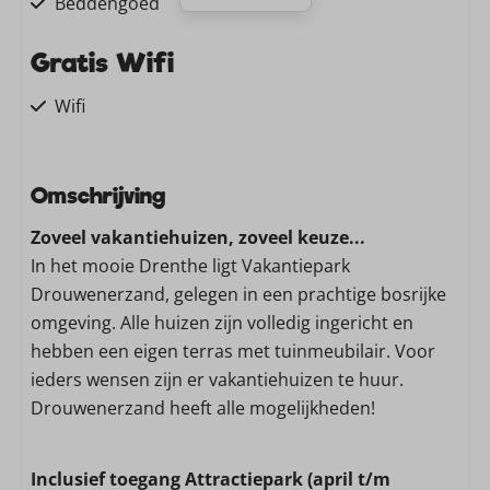
Beddengoed
Gratis Wifi
Wifi
Familie/Kinderen
Omschrijving
Kinderstoel
Zoveel vakantiehuizen, zoveel keuze...
Wassen en drogen
In het mooie Drenthe ligt Vakantiepark
Drouwenerzand, gelegen in een prachtige bosrijke
Stofzuiger
omgeving. Alle huizen zijn volledig ingericht en
hebben een eigen terras met tuinmeubilair. Voor
Keuken
ieders wensen zijn er vakantiehuizen te huur.
Drouwenerzand heeft alle mogelijkheden!
Vaatwasser
Magnetron: Combimagnetron
Gasfornuis: 4-pits
Inclusief toegang Attractiepark (april t/m