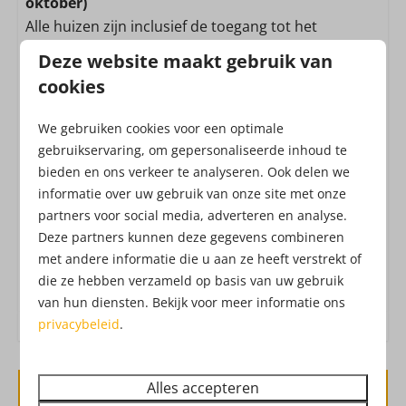
oktober)
Magnetron: Combimagnetron
Alle huizen zijn inclusief de toegang tot het
Gasfornuis: 4-pits
Attractiepark!
Filter koffieapparaat
Deze website maakt gebruik van
Senseo
cookies
Het Attractiepark werkt met een all-in formule,
Koelkast: Met vriesvak
waardoor je zonder extra kosten geniet van o.a.
Uitgebreide keukeninventaris
We gebruiken cookies voor een optimale
vers fruit, belegde broodjes, frites, snacks, verse
Afzuigkap
gebruikservaring, om gepersonaliseerde inhoud te
churros, soep, koffie, thee, limonade,
bieden en ons verkeer te analyseren. Ook delen we
Drouwenerzand frisdranken en waterijs.
Dat heet
informatie over uw gebruik van onze site met onze
Ligging
vakantie!
partners voor social media, adverteren en analyse.
Check hier de
openingstijden
van het Attractiepark.
Aan de bosrand
Deze partners kunnen deze gegevens combineren
Ben je benieuwd hoe het Attractiepark eruit ziet?
Vrijstaand
met andere informatie die u aan ze heeft verstrekt of
Check hier de dronebeelden
!
die ze hebben verzameld op basis van uw gebruik
van hun diensten. Bekijk voor meer informatie ons
Buiten
privacybeleid
.
Tuin
Tuinmeubels
Alles accepteren
Berging