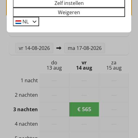
Beschikbaarheid en prijs
Zelf instellen
Veiligheid
Weigeren
NL
Brandblusser
2 gasten
Rookmelder
Verwarming & Verkoeling
vr
14-08-2026
ma
17-08-2026
Centrale verwarming
do
vr
za
13 aug
14 aug
15 aug
Hond
—
—
—
1 nacht
Geen hond toegestaan
—
—
—
2 nachten
Badkamer & Sanitair
—
€ 565
—
3 nachten
Douche
—
—
—
4 nachten
Wastafel: 1
Toilet