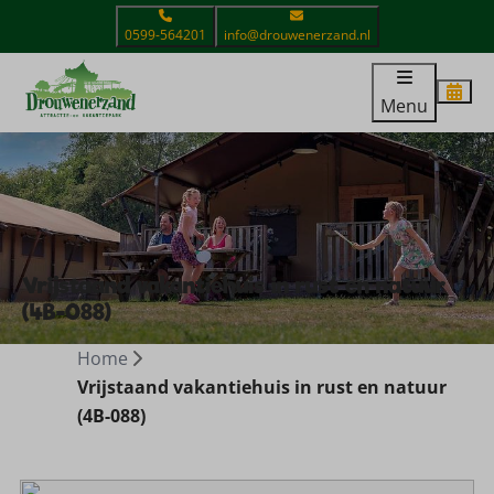
0599-564201
info@drouwenerzand.nl
Menu
Vrijstaand vakantiehuis in rust en natuur
(4B-088)
Home
Vrijstaand vakantiehuis in rust en natuur
(4B-088)