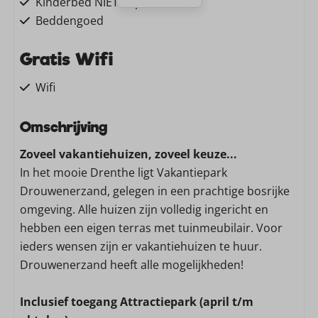
Kinderbed NIET te plaatsen
Beddengoed
Gratis Wifi
Wifi
Familie/Kinderen
Omschrijving
Zoveel vakantiehuizen, zoveel keuze...
Kinderstoel
In het mooie Drenthe ligt Vakantiepark
Wassen en drogen
Drouwenerzand, gelegen in een prachtige bosrijke
omgeving. Alle huizen zijn volledig ingericht en
Stofzuiger
hebben een eigen terras met tuinmeubilair. Voor
Wasmachine
ieders wensen zijn er vakantiehuizen te huur.
Drouwenerzand heeft alle mogelijkheden!
Keuken
Inclusief toegang Attractiepark (april t/m
Vaatwasser