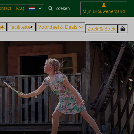
ontact
FAQ
Mijn Drouwenerzand
rk
Faciliteiten
Voordeel & Deals
Zoek & Boek