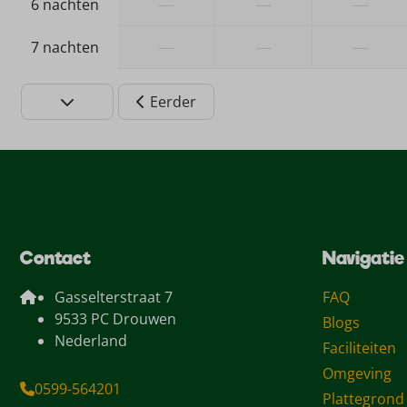
—
—
—
6 nachten
—
—
—
7 nachten
Eerder
Contact
Navigatie
Gasselterstraat 7
FAQ
9533 PC Drouwen
Blogs
Nederland
Faciliteiten
Omgeving
0599-564201
Plattegrond