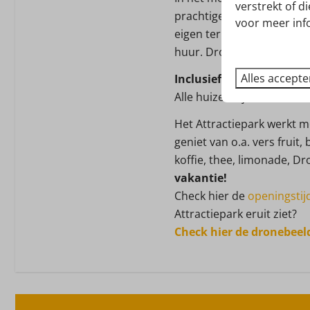
verstrekt of d
Gasfornuis: 4-pits
prachtige bosrijke omgevin
voor meer inf
Filter koffieapparaat
eigen terras met tuinmeub
Waterkoker: Elektrisch
huur. Drouwenerzand heef
Koelkast: Met vriesvak
Alles accept
Inclusief toegang Attrac
Vriezer of vriesvak
Alle huizen zijn inclusief
Uitgebreide keukeninv
Het Attractiepark werkt m
Buiten
geniet van o.a. vers fruit,
koffie, thee, limonade, D
Tuin
vakantie!
Tuinmeubels
Check hier de
openingstij
Berging
Attractiepark eruit ziet?
Check hier de dronebeel
Verwarming & Ve
Centrale verwarming
Badkamer & Sanit