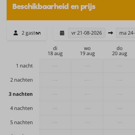
Beschikbaarheid en prijs
Douche
Wastafel: 1
Toilet
2 gasten
vr
21-08-2026
ma
24
di
wo
do
18 aug
19 aug
20 aug
—
—
—
1 nacht
—
—
—
2 nachten
—
—
—
3 nachten
—
—
—
4 nachten
—
—
—
5 nachten