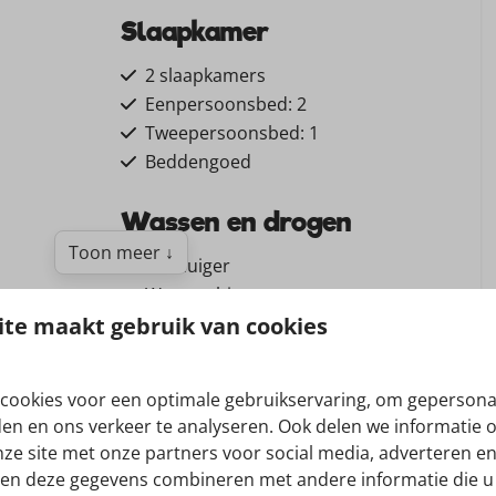
Slaapkamer
2 slaapkamers
Eenpersoonsbed: 2
Tweepersoonsbed: 1
Beddengoed
Wassen en drogen
Toon meer ↓
Stofzuiger
Wasmachine
te maakt gebruik van cookies
Droger
Ligging
cookies voor een optimale gebruikservaring, om gepersona
den en ons verkeer te analyseren. Ook delen we informatie 
Aan de bosrand
nze site met onze partners voor social media, adverteren en
n
Vrijstaand
oveel keuze...
en deze gegevens combineren met andere informatie die u 
chtoven
t Vakantiepark Drouwenerzand, gelegen in een