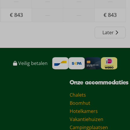
—
—
—
—
€ 843
—
—
€ 843
Later
Veilig betalen
Onze accommodaties
Chalets
Boomhut
Hotelkamers
Vakantiehuizen
Campingplaatsen