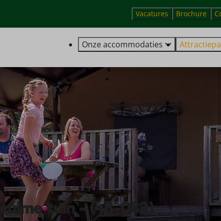
Vacatures
Brochure
C
Onze accommodaties
Attractiepa
ruime tuin - (4B-082)