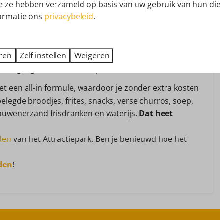
ie ze hebben verzameld op basis van uw gebruik van hun die
g. Alle huizen zijn volledig ingericht en hebben een
ormatie ons
privacybeleid
.
ilair. Voor ieders wensen zijn er vakantiehuizen te
e waterkoker
t alle mogelijkheden!
eren
Zelf instellen
Weigeren
tiepark (april t/m oktober)
 de toegang tot het Attractiepark!
entaris
et een all-in formule, waardoor je zonder extra kosten
Veiligheid
 belegde broodjes, frites, snacks, verse churros, soep,
rouwenerzand frisdranken en waterijs.
Dat heet
Brandblusser
Rookmelder
den
van het Attractiepark. Ben je benieuwd hoe het
den
!
rkoeling
Hond
Geen hond toegestaan
air