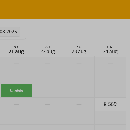
-08-2026
vr
za
zo
ma
21 aug
22 aug
23 aug
24 aug
—
—
—
—
—
—
—
—
€ 565
—
—
—
—
—
—
€ 569
—
—
—
—