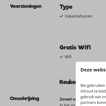
Voorzieningen
Type
Vakantiehuizen
Gratis Wifi
Wifi
Deze websi
Keuken
We gebruiken 
inhoud te bie
Vaatwasser
gebruik van o
Magnetron: Magnetro
Omschrijving
Zoveel vakantiehuizen, z
partners kunn
(combi) Oven : Hetelu
In het mooie Drenthe lig